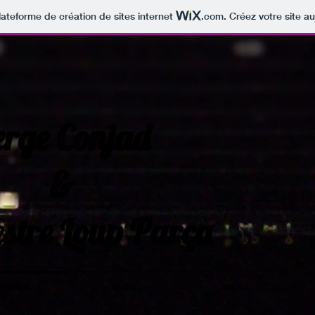
lateforme de création de sites internet
.com
. Créez votre site au
erge Conjad
&
estre Loup Parça
uvelles
Media
Contact