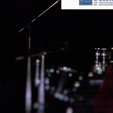
Promotion du dernier CD et
Balade. pour toutes inform
Titre Disponible :
T'ES CHIC MAMBO !
UN AUVERGNAT EN ESPAG
MON CŒUR EN AUVERGNE
LA VIE DE SALON
JE ROULE POUR VOUS
LA BOUREE DU BANQUIER
POMPADOUR
CA C'EST CHA CHA CHA
MON MEILLEUR AMI
D'EYREIN A ST MARTIN
LA POLKA DES BROUILLAS
JE METS SA CASQUETTE
COCCINELLES ET PAPILLON
INSOMNIE
QU'ELLES SONT BONNES
LES AOC DE VALENCAY